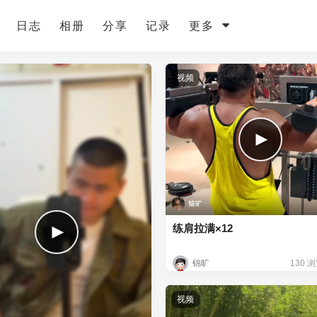
日志
相册
分享
记录
更多
►
►
练肩拉满×12
锦旷
130 