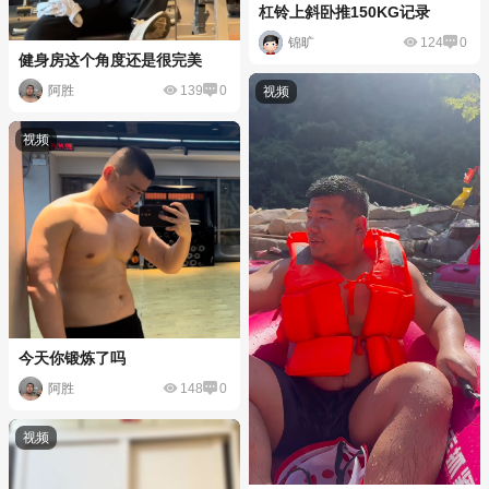
杠铃上斜卧推150KG记录
锦旷
124
0
健身房这个角度还是很完美
阿胜
139
0
今天你锻炼了吗
阿胜
148
0