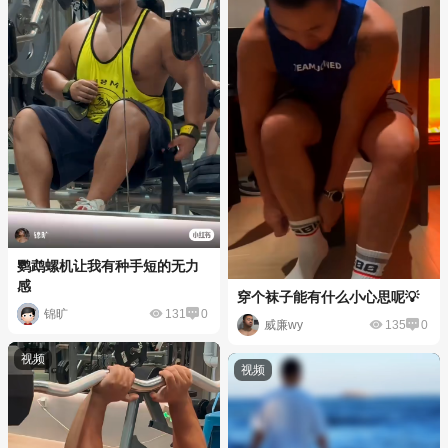
鹦鹉螺机让我有种手短的无力
感
穿个袜子能有什么小心思呢💡
锦旷
131
0
威廉wy
135
0