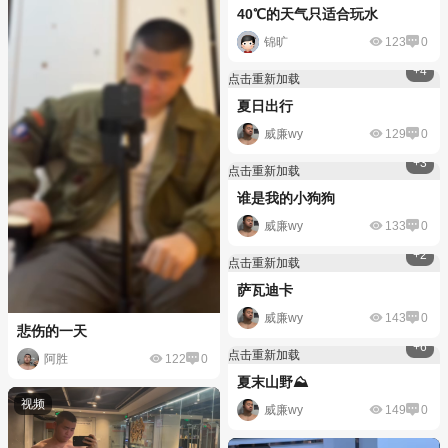
40℃的天气只适合玩水
锦旷
123
0
+4
点击重新加载
夏日出行
威廉wy
129
0
+3
点击重新加载
谁是我的小狗狗
威廉wy
133
0
+2
点击重新加载
萨瓦迪卡
威廉wy
143
0
悲伤的一天
+6
点击重新加载
阿胜
122
0
夏末山野⛰️
威廉wy
149
0