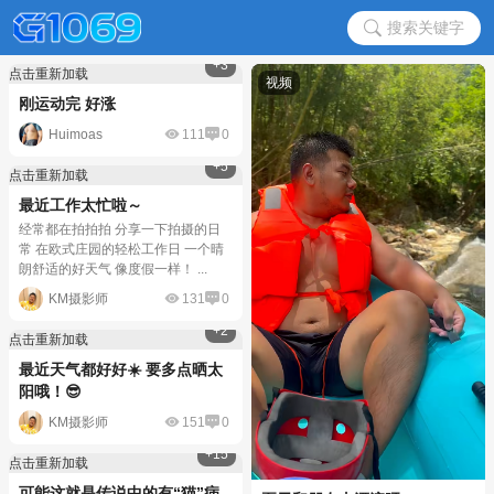
搜索关键字
+3
点击重新加载
刚运动完 好涨
Huimoas
111
0
+5
点击重新加载
最近工作太忙啦～
经常都在拍拍拍 分享一下拍摄的日
常 在欧式庄园的轻松工作日 一个晴
朗舒适的好天气 像度假一样！ ...
KM摄影师
131
0
+2
点击重新加载
最近天气都好好☀️ 要多点晒太
阳哦！😎
KM摄影师
151
0
+15
点击重新加载
可能这就是传说中的有“猫”病