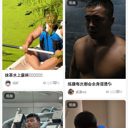
抹茶水上森林🚣🏻‍♀️🚣🏻‍♀️
锦旷
137
0
练腿每次都会全身湿透💦
威廉wy
121
0