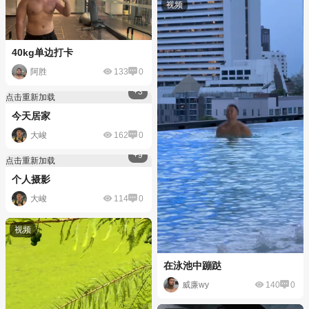
40kg单边打卡
阿胜
133
0
+3
点击重新加载
今天居家
大峻
162
0
+9
点击重新加载
个人摄影
大峻
114
0
在泳池中蹦跶
威廉wy
140
0