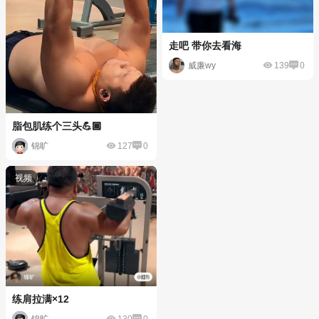
走吧 带你去看海
威廉wy
139
0
脂包肌练个三头💪🏾
锦旷
127
0
练肩拉满×12