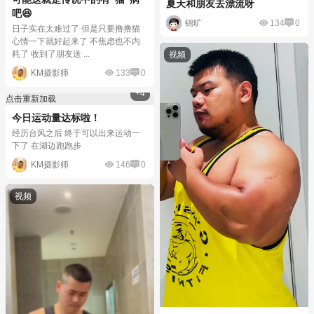
夏天和朋友去漂流呀
吧😆
锦旷
134
0
日子实在太难过了 但是只要撸撸猫
心情一下就好起来了 不焦虑也不内
耗了 收到了朋友送 ...
KM摄影师
133
0
+4
点击重新加载
今日运动量达标啦！
经历台风之后 终于可以出来运动一
下了 在湖边跑跑步
KM摄影师
146
0