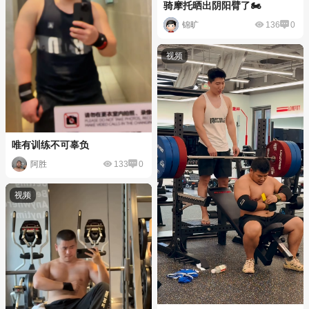
骑摩托晒出阴阳臂了🏍
锦旷
136
0
唯有训练不可辜负
阿胜
133
0